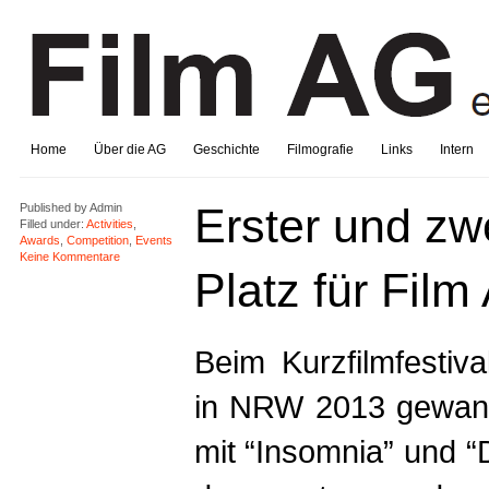
Home
Über die AG
Geschichte
Filmografie
Links
Intern
Erster und zw
Published by
Admin
Filled under:
Activities
,
Awards
,
Competition
,
Events
Keine Kommentare
Platz für Film
Beim Kurzfilmfestiv
in NRW 2013 gewann
mit “Insomnia” und “