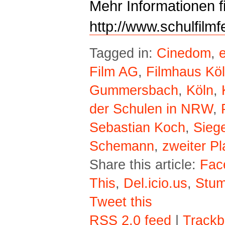
Mehr Informationen f
http://www.schulfilmf
Tagged in:
Cinedom
,
e
Film AG
,
Filmhaus Kö
Gummersbach
,
Köln
,
der Schulen in NRW
,
Sebastian Koch
,
Sieg
Schemann
,
zweiter Pl
Share this article:
Fac
This
,
Del.icio.us
,
Stu
Tweet this
RSS 2.0 feed
|
Trackb